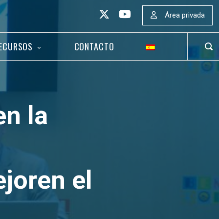
Área privada
ECURSOS
CONTACTO
ABR
BAR
DE
BÚS
en la
joren el