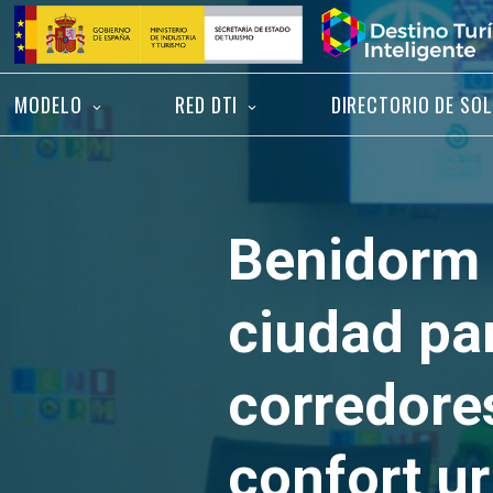
Saltar
Inicio
al
contenido
MODELO
RED DTI
DIRECTORIO DE SO
Benidorm r
ciudad par
corredore
confort u