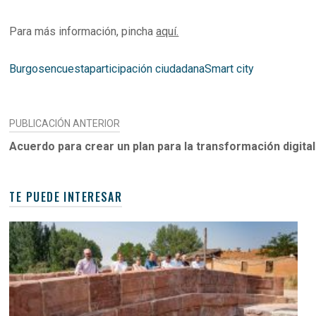
Para más información, pincha
aquí.
Burgos
encuesta
participación ciudadana
Smart city
NAVEGACIÓN
PUBLICACIÓN ANTERIOR
DE
Acuerdo para crear un plan para la transformación digita
ENTRADAS
TE PUEDE INTERESAR