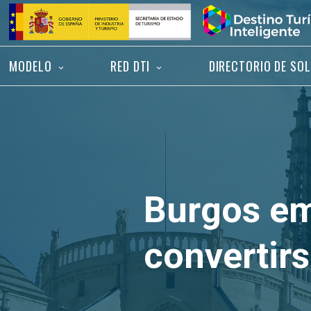
Saltar
Inicio
al
contenido
MODELO
RED DTI
DIRECTORIO DE SO
Burgos em
convertirs