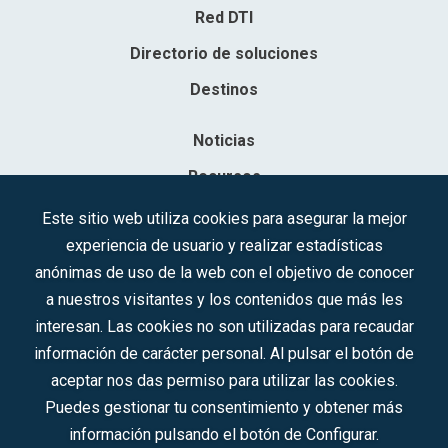
Red DTI
Directorio de soluciones
Destinos
Noticias
Recursos
Contacto
Este sitio web utiliza cookies para asegurar la mejor
experiencia de usuario y realizar estadísticas
Sociedad Mercantil Estatal para la Gestión de la Innovación y las
anónimas de uso de la web con el objetivo de conocer
Tecnologías Turísticas, S.A.M.P.
a nuestros visitantes y los contenidos que más les
Inscrita en el R.M. de Madrid, T, 12593, Se. 8, F. 129, H. 201.307.
interesan. Las cookies no son utilizadas para recaudar
C.I.F.: A-81/874.984
información de carácter personal. Al pulsar el botón de
aceptar nos das permiso para utilizar las cookies.
Síguenos en redes sociales:
Puedes gestionar tu consentimiento y obtener más
información pulsando el botón de Configurar.