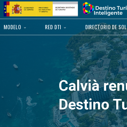
Saltar
Inicio
al
contenido
MODELO
RED DTI
DIRECTORIO DE SO
Calvià ren
Destino Tu