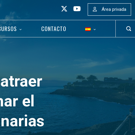
Área privada
CURSOS
CONTACTO
ABR
BAR
DE
BÚS
 atraer
ar el
narias