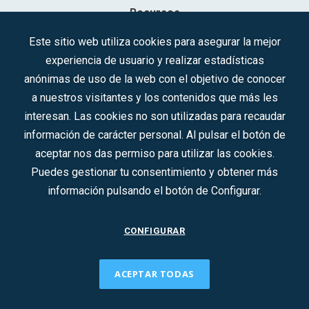
Recursos
Contacto
Este sitio web utiliza cookies para asegurar la mejor
experiencia de usuario y realizar estadísticas
Sociedad Mercantil Estatal para la Gestión de la Innovación y las
anónimas de uso de la web con el objetivo de conocer
Tecnologías Turísticas, S.A.M.P.
a nuestros visitantes y los contenidos que más les
Inscrita en el R.M. de Madrid, T, 12593, Se. 8, F. 129, H. 201.307.
interesan. Las cookies no son utilizadas para recaudar
C.I.F.: A-81/874.984
información de carácter personal. Al pulsar el botón de
aceptar nos das permiso para utilizar las cookies.
Síguenos en redes sociales:
Puedes gestionar tu consentimiento y obtener más
información pulsando el botón de Configurar.
CONTACTO
CONFIGURAR
ACEPTAR TODAS
2022 © DTI · Todos los derechos reservados ·
Aviso legal
·
Política de privacidad
·
Política de Cookies