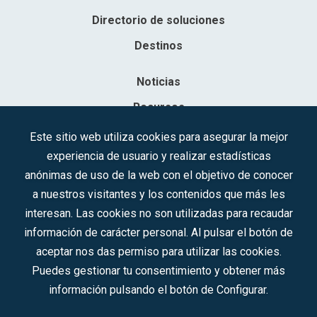
Directorio de soluciones
Destinos
Noticias
Recursos
Contacto
Este sitio web utiliza cookies para asegurar la mejor
experiencia de usuario y realizar estadísticas
Sociedad Mercantil Estatal para la Gestión de la Innovación y las
anónimas de uso de la web con el objetivo de conocer
Tecnologías Turísticas, S.A.M.P.
a nuestros visitantes y los contenidos que más les
Inscrita en el R.M. de Madrid, T, 12593, Se. 8, F. 129, H. 201.307.
interesan. Las cookies no son utilizadas para recaudar
C.I.F.: A-81/874.984
información de carácter personal. Al pulsar el botón de
aceptar nos das permiso para utilizar las cookies.
Síguenos en redes sociales:
Puedes gestionar tu consentimiento y obtener más
información pulsando el botón de Configurar.