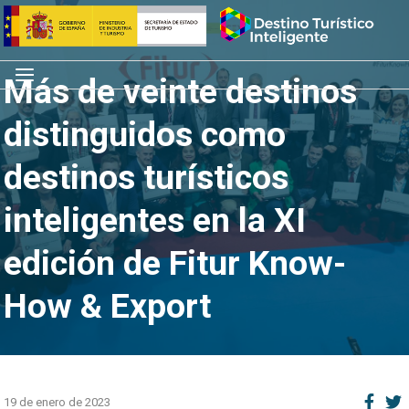
Saltar
Inicio
al
contenido
Menú
Más de veinte destinos
distinguidos como
destinos turísticos
inteligentes en la XI
edición de Fitur Know-
How & Export
19 de enero de 2023