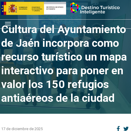
Saltar
Inicio
al
contenido
Menú
Cultura del Ayuntamiento
de Jaén incorpora como
recurso turístico un mapa
interactivo para poner en
valor los 150 refugios
antiaéreos de la ciudad
17 de diciembre de 2025