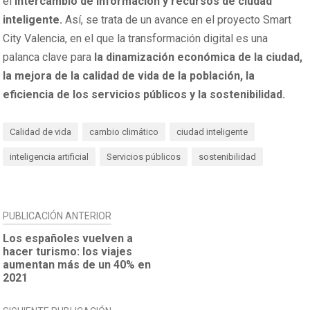
el
intercambio de información y recursos de ciudad
inteligente.
Así, se trata de un avance en el proyecto Smart
City Valencia, en el que la transformación digital es una
palanca clave para
la dinamización económica de la ciudad,
la mejora de la calidad de vida de la población, la
eficiencia de los servicios públicos y la sostenibilidad.
Calidad de vida
cambio climático
ciudad inteligente
inteligencia artificial
Servicios públicos
sostenibilidad
NAVEGACIÓN
PUBLICACIÓN ANTERIOR
DE
Los españoles vuelven a
hacer turismo: los viajes
ENTRADAS
aumentan más de un 40% en
2021