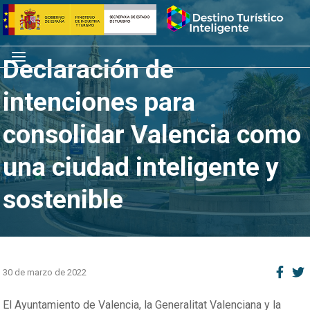
Saltar
Inicio
al
contenido
Menú
Declaración de
intenciones para
consolidar Valencia como
una ciudad inteligente y
sostenible
30 de marzo de 2022
El Ayuntamiento de Valencia, la Generalitat Valenciana y la