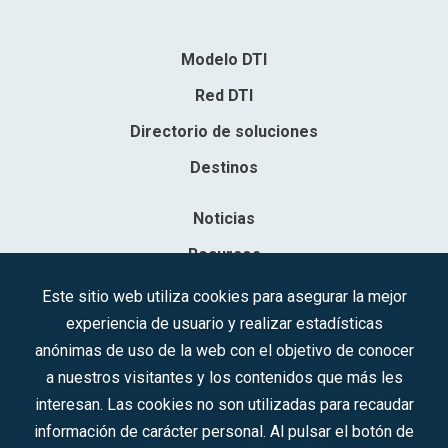
Modelo DTI
Red DTI
Directorio de soluciones
Destinos
Noticias
Recursos
Contacto
Este sitio web utiliza cookies para asegurar la mejor
experiencia de usuario y realizar estadísticas
Sociedad Mercantil Estatal para la Gestión de la Innovación y las
anónimas de uso de la web con el objetivo de conocer
Tecnologías Turísticas, S.A.M.P.
a nuestros visitantes y los contenidos que más les
Inscrita en el R.M. de Madrid, T, 12593, Se. 8, F. 129, H. 201.307.
interesan. Las cookies no son utilizadas para recaudar
C.I.F.: A-81/874.984
información de carácter personal. Al pulsar el botón de