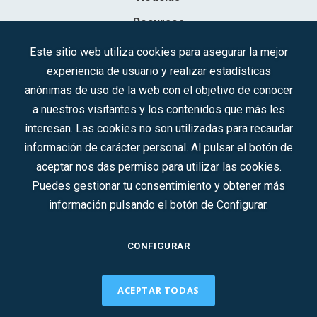
Recursos
Contacto
Este sitio web utiliza cookies para asegurar la mejor
experiencia de usuario y realizar estadísticas
Sociedad Mercantil Estatal para la Gestión de la Innovación y las
anónimas de uso de la web con el objetivo de conocer
Tecnologías Turísticas, S.A.M.P.
a nuestros visitantes y los contenidos que más les
Inscrita en el R.M. de Madrid, T, 12593, Se. 8, F. 129, H. 201.307.
interesan. Las cookies no son utilizadas para recaudar
C.I.F.: A-81/874.984
información de carácter personal. Al pulsar el botón de
aceptar nos das permiso para utilizar las cookies.
Síguenos en redes sociales:
Puedes gestionar tu consentimiento y obtener más
información pulsando el botón de Configurar.
CONTACTO
CONFIGURAR
ACEPTAR TODAS
2022 © DTI · Todos los derechos reservados ·
Aviso legal
·
Política de privacidad
·
Política de Cookies