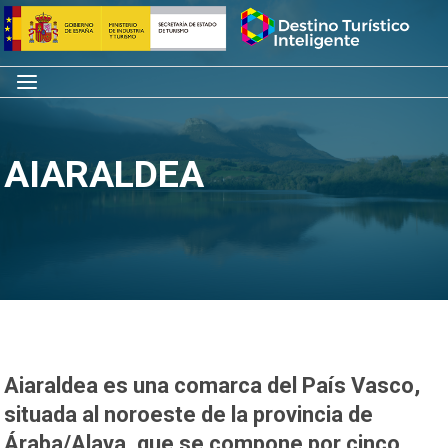
Saltar
Inicio
al
contenido
Menú
AIARALDEA
Aiaraldea
es una comarca del País Vasco,
situada al noroeste de la provincia de
Áraba/Alava, que se compone por cinco