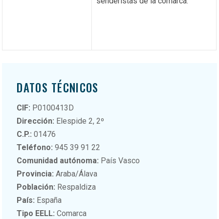
senderistas de la comarca.
DATOS TÉCNICOS
CIF:
P0100413D
Dirección:
Elespide 2, 2º
C.P.:
01476
Teléfono:
945 39 91 22
Comunidad autónoma:
País Vasco
Provincia:
Araba/Álava
Población:
Respaldiza
País:
España
Tipo EELL:
Comarca