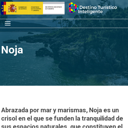
Saltar
Inicio
al
contenido
Menú
Noja
Abrazada por mar y marismas, Noja es un
crisol en el que se funden la tranquilidad de
sus espacios naturales, que constituyen el