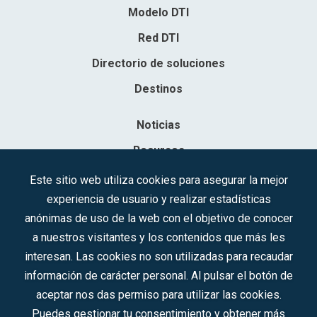
Modelo DTI
Red DTI
Directorio de soluciones
Destinos
Noticias
Recursos
Contacto
Este sitio web utiliza cookies para asegurar la mejor
experiencia de usuario y realizar estadísticas
Sociedad Mercantil Estatal para la Gestión de la Innovación y las
anónimas de uso de la web con el objetivo de conocer
Tecnologías Turísticas, S.A.M.P.
a nuestros visitantes y los contenidos que más les
Inscrita en el R.M. de Madrid, T, 12593, Se. 8, F. 129, H. 201.307.
interesan. Las cookies no son utilizadas para recaudar
C.I.F.: A-81/874.984
información de carácter personal. Al pulsar el botón de
aceptar nos das permiso para utilizar las cookies.
Síguenos en redes sociales:
Puedes gestionar tu consentimiento y obtener más