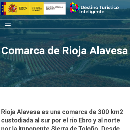
Saltar
Inicio
al
contenido
Menú
Comarca de Rioja Alavesa
Rioja Alavesa es una comarca de 300 km
2
custodiada al sur por el río Ebro y al norte
por la imponente Sierra de Toloño. Desde