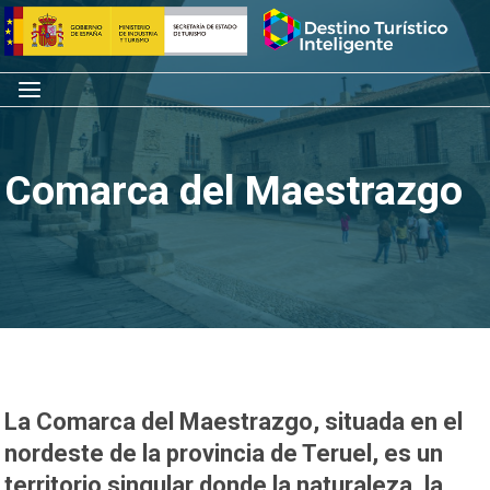
Saltar
Inicio
al
contenido
Menú
Comarca del Maestrazgo
La
Comarca del Maestrazgo
, situada en el
nordeste de la provincia de Teruel, es un
territorio singular donde la naturaleza, la