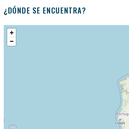
¿DÓNDE SE ENCUENTRA?
+
−