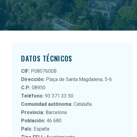
DATOS TÉCNICOS
CIF:
P0807600B
Dirección:
Plaça de Santa Magdalena, 5-6
C.P.:
08950
Teléfono:
93 371 33 50
Comunidad autónoma:
Cataluña
Provincia:
Barcelona
Población:
46 680
País:
España