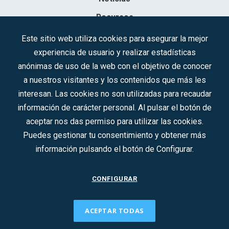
Recursos
Contacto
Este sitio web utiliza cookies para asegurar la mejor
experiencia de usuario y realizar estadísticas
Sociedad Mercantil Estatal para la Gestión de la Innovación y las
anónimas de uso de la web con el objetivo de conocer
Tecnologías Turísticas, S.A.M.P.
a nuestros visitantes y los contenidos que más les
Inscrita en el R.M. de Madrid, T, 12593, Se. 8, F. 129, H. 201.307.
interesan. Las cookies no son utilizadas para recaudar
C.I.F.: A-81/874.984
información de carácter personal. Al pulsar el botón de
aceptar nos das permiso para utilizar las cookies.
Síguenos en redes sociales:
Puedes gestionar tu consentimiento y obtener más
información pulsando el botón de Configurar.
CONTACTO
CONFIGURAR
ACEPTAR TODAS
2022 © DTI · Todos los derechos reservados ·
Aviso legal
·
Política de privacidad
·
Política de Cookies