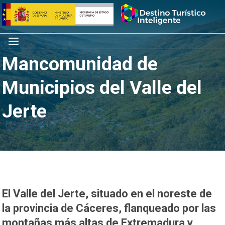
Saltar
Inicio
al
contenido
Menú
Mancomunidad de
Municipios del Valle del
Jerte
El Valle del Jerte, situado en el noreste de
la provincia de Cáceres, flanqueado por las
montañas más altas de Extremadura y