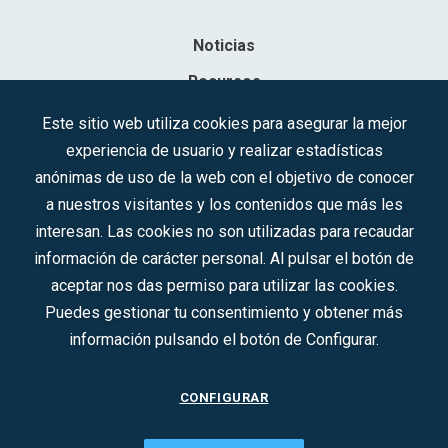
Noticias
Recursos
Contacto
Este sitio web utiliza cookies para asegurar la mejor
experiencia de usuario y realizar estadísticas
Sociedad Mercantil Estatal para la Gestión de la Innovación y las
anónimas de uso de la web con el objetivo de conocer
Tecnologías Turísticas, S.A.M.P.
a nuestros visitantes y los contenidos que más les
Inscrita en el R.M. de Madrid, T, 12593, Se. 8, F. 129, H. 201.307.
interesan. Las cookies no son utilizadas para recaudar
C.I.F.: A-81/874.984
información de carácter personal. Al pulsar el botón de
aceptar nos das permiso para utilizar las cookies.
Síguenos en redes sociales:
Puedes gestionar tu consentimiento y obtener más
información pulsando el botón de Configurar.
CONTACTO
CONFIGURAR