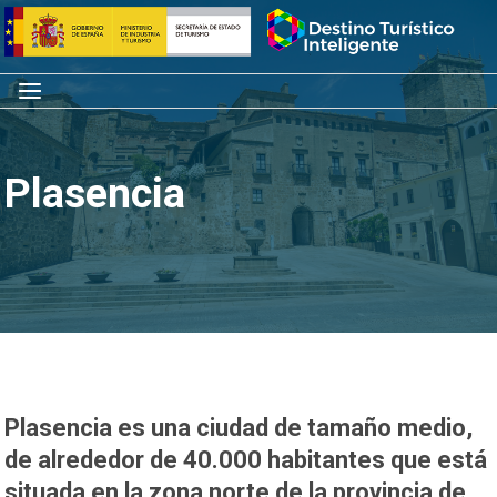
Saltar
Inicio
al
contenido
Menú
Plasencia
Plasencia es una ciudad de tamaño medio,
de alrededor de 40.000 habitantes que está
situada en la zona norte de la provincia de