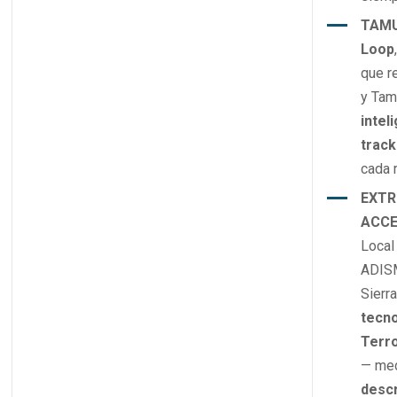
TAMU
Loop
que r
y Tam
intel
track
cada 
EXTR
ACCE
Local
ADIS
Sierr
tecno
Terr
— me
descr