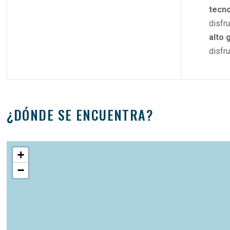
tecno
disfr
alto 
disfr
¿DÓNDE SE ENCUENTRA?
+
−