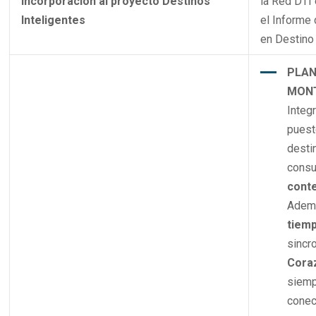
Incorporación al proyecto Destinos
la Red DTI
Inteligentes
el Informe 
en Destino 
PLAN
MONT
Integ
puest
desti
consu
conte
Adem
tiemp
sincr
Cora
siemp
conec