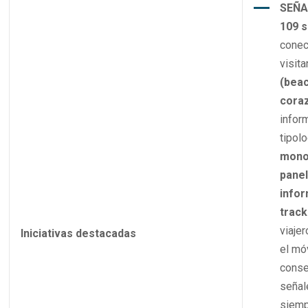
SEÑA
109 s
conec
visita
(bea
cora
infor
tipolo
monol
panel
infor
track
viajer
Iniciativas destacadas
el mó
conse
señal
siemp