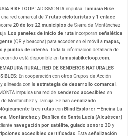
SIA BIKE LOOP:
ADISMONTA impulsa
Tamusia Bike
, una red comarcal de
7 rutas cicloturistas y 1 enlace
ecorre
20 de los 22 municipios
de Sierra de Montánchez
uja.
Los paneles de inicio de ruta
incorporan
señalética
igente
(QR y beacons) para acceder en el móvil a
mapas,
s y puntos de interés
. Toda la información detallada de
recorrido está disponible en
tamusiabikeloop.com
.
EMADURA RURAL: RED DE SENDEROS NATURALES
SIBLES:
En cooperación con otros Grupos de Acción
 y alineada con la
estrategia de desarrollo comarcal
,
MONTA impulsa una red de
senderos accesibles
en
a de Montánchez y Tamuja. Se han
señalizado
lógicamente tres rutas
con
Blind Explorer
—
Encina La
ona
,
Montánchez
y
Basílica de Santa Lucía (Alcuéscar)
diante
navegación por satélite
,
guiado sonoro 3D
y
ipciones accesibles certificadas
. Esta
señalización