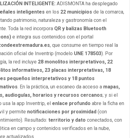
LIZACIÓN INTELIGENTE:
ADISMONTA ha desplegado
eñales inteligentes
en los
22 municipios
de la comarca,
tando patrimonio, naturaleza y gastronomía con el
nte. Toda la red incorpora
QR y balizas Bluetooth
cons)
e integra sus contenidos con el portal
zondeextremadura.es
, que consume en tiempo real la
mación oficial de Inventrip (modelo
UNE 178503
).
Por
gía, la red incluye
28 monolitos interpretativos, 22
itos informativos, 23 placas interpretativas, 18
es pequeños interpretativos y 18 puntos
mativos
.
En la práctica, un escaneo da acceso a
mapas,
s, audioguías, horarios y recursos cercanos
; y si el
o usa la app Inventrip, el
enlace profundo
abre la ficha en
vil y permite
notificaciones por proximidad
(con
ntimiento). Resultado:
territorio y dato
conectados, con
ética en campo y contenidos verificados en la nube,
re actualizados.