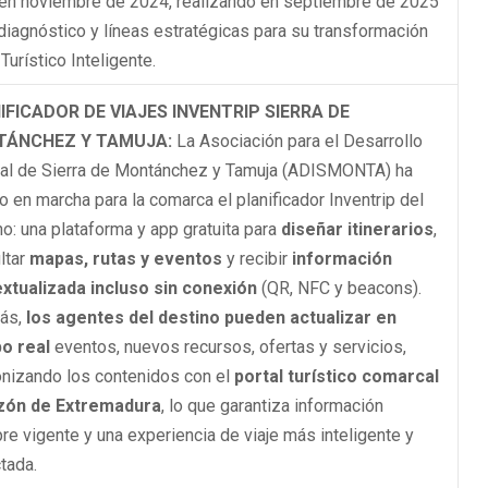
 en noviembre de 2024, realizando en septiembre de 2025
diagnóstico y líneas estratégicas para su transformación
Turístico Inteligente.
IFICADOR DE VIAJES INVENTRIP SIERRA DE
ÁNCHEZ Y TAMUJA:
La Asociación para el Desarrollo
ral de Sierra de Montánchez y Tamuja (ADISMONTA) ha
o en marcha para la comarca el planificador Inventrip del
no: una plataforma y app gratuita para
diseñar itinerarios
,
ltar
mapas, rutas y eventos
y recibir
información
xtualizada incluso sin conexión
(QR, NFC y beacons).
ás,
los agentes del destino pueden actualizar en
o real
eventos, nuevos recursos, ofertas y servicios,
onizando los contenidos con el
portal turístico comarcal
zón de Extremadura
, lo que garantiza información
re vigente y una experiencia de viaje más inteligente y
tada.