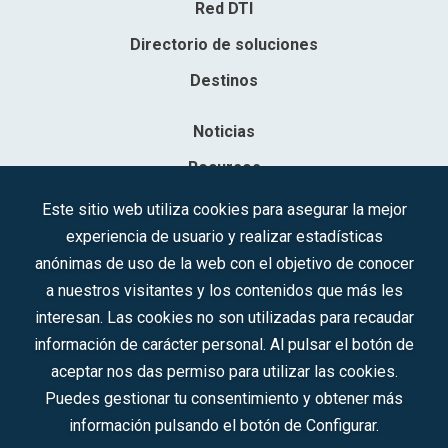
Red DTI
Directorio de soluciones
Destinos
Noticias
Recursos
Contacto
Este sitio web utiliza cookies para asegurar la mejor
experiencia de usuario y realizar estadísticas
Sociedad Mercantil Estatal para la Gestión de la Innovación y las
anónimas de uso de la web con el objetivo de conocer
Tecnologías Turísticas, S.A.M.P.
a nuestros visitantes y los contenidos que más les
Inscrita en el R.M. de Madrid, T, 12593, Se. 8, F. 129, H. 201.307.
interesan. Las cookies no son utilizadas para recaudar
C.I.F.: A-81/874.984
información de carácter personal. Al pulsar el botón de
aceptar nos das permiso para utilizar las cookies.
Síguenos en redes sociales:
Puedes gestionar tu consentimiento y obtener más
información pulsando el botón de Configurar.