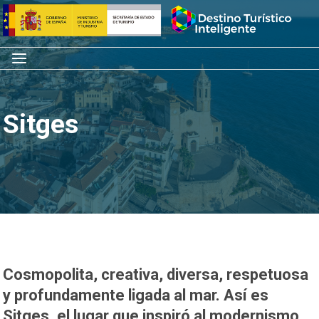
Saltar
Inicio
al
contenido
Menú
Sitges
Cosmopolita, creativa, diversa, respetuosa
y profundamente ligada al mar. Así es
Sitges
,
el lugar que inspiró al modernismo