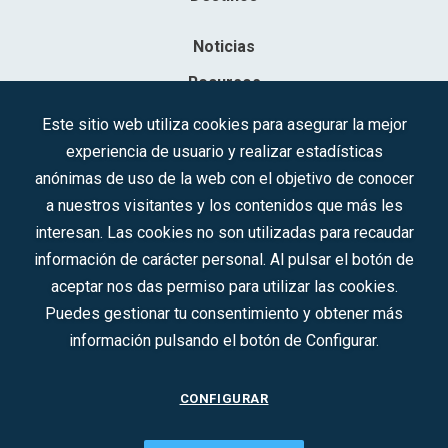
Noticias
Recursos
Contacto
Este sitio web utiliza cookies para asegurar la mejor
experiencia de usuario y realizar estadísticas
Sociedad Mercantil Estatal para la Gestión de la Innovación y las
anónimas de uso de la web con el objetivo de conocer
Tecnologías Turísticas, S.A.M.P.
a nuestros visitantes y los contenidos que más les
Inscrita en el R.M. de Madrid, T, 12593, Se. 8, F. 129, H. 201.307.
interesan. Las cookies no son utilizadas para recaudar
C.I.F.: A-81/874.984
información de carácter personal. Al pulsar el botón de
aceptar nos das permiso para utilizar las cookies.
Síguenos en redes sociales:
Puedes gestionar tu consentimiento y obtener más
información pulsando el botón de Configurar.
CONTACTO
CONFIGURAR