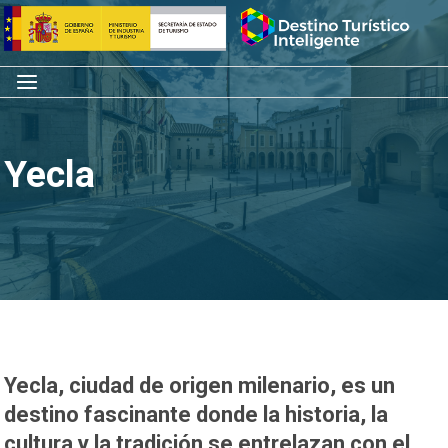
Saltar
Inicio
al
contenido
Menú
Yecla
Yecla, ciudad de origen milenario, es un
destino fascinante donde la historia, la
cultura y la tradición se entrelazan con el