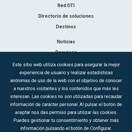
Red DTI
Directorio de soluciones
Destinos
Noticias
Recursos
Contacto
Este sitio web utiliza cookies para asegurar la mejor
experiencia de usuario y realizar estadísticas
Sociedad Mercantil Estatal para la Gestión de la Innovación y las
anónimas de uso de la web con el objetivo de conocer
Tecnologías Turísticas, S.A.M.P.
a nuestros visitantes y los contenidos que más les
Inscrita en el R.M. de Madrid, T, 12593, Se. 8, F. 129, H. 201.307.
interesan. Las cookies no son utilizadas para recaudar
C.I.F.: A-81/874.984
información de carácter personal. Al pulsar el botón de
aceptar nos das permiso para utilizar las cookies.
Síguenos en redes sociales:
Puedes gestionar tu consentimiento y obtener más
información pulsando el botón de Configurar.