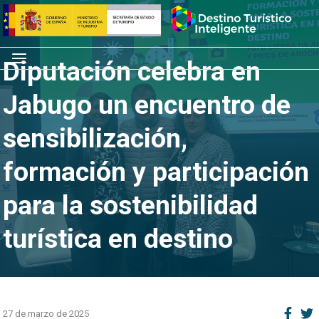
Saltar
Inicio
al
contenido
Menú
Diputación celebra en
Jabugo un encuentro de
sensibilización,
formación y participación
para la sostenibilidad
turística en destino
27 de marzo de 2025