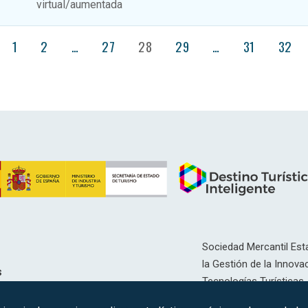
virtual/aumentada
1
2
…
27
28
29
…
31
32
Sociedad Mercantil Esta
la Gestión de la Innovac
s
Tecnologías Turísticas, 