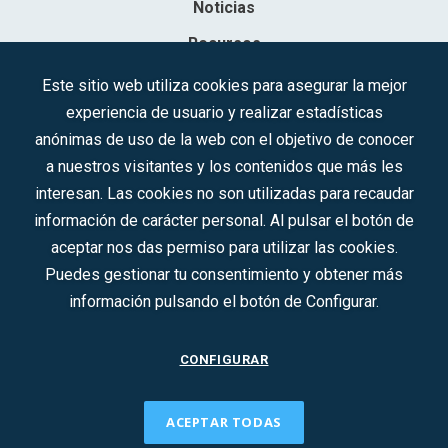
Noticias
Recursos
Contacto
Este sitio web utiliza cookies para asegurar la mejor
experiencia de usuario y realizar estadísticas
Sociedad Mercantil Estatal para la Gestión de la Innovación y las
anónimas de uso de la web con el objetivo de conocer
Tecnologías Turísticas, S.A.M.P.
a nuestros visitantes y los contenidos que más les
Inscrita en el R.M. de Madrid, T, 12593, Se. 8, F. 129, H. 201.307.
interesan. Las cookies no son utilizadas para recaudar
C.I.F.: A-81/874.984
información de carácter personal. Al pulsar el botón de
aceptar nos das permiso para utilizar las cookies.
Síguenos en redes sociales:
Puedes gestionar tu consentimiento y obtener más
información pulsando el botón de Configurar.
CONTACTO
CONFIGURAR
ACEPTAR TODAS
2022 © DTI · Todos los derechos reservados ·
Aviso legal
·