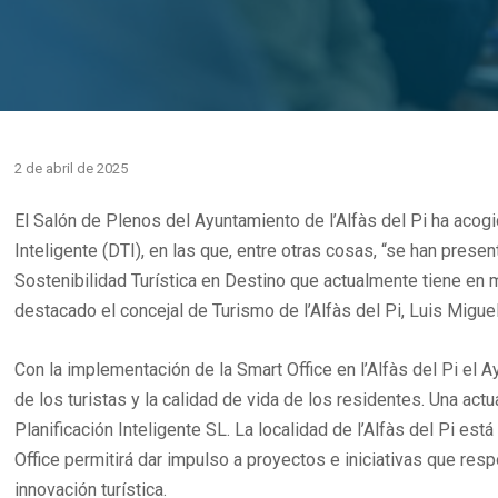
2 de abril de 2025
El Salón de Plenos del Ayuntamiento de l’Alfàs del Pi ha acog
Inteligente (DTI), en las que, entre otras cosas, “se han pres
Sostenibilidad Turística en Destino que actualmente tiene en 
destacado el concejal de Turismo de l’Alfàs del Pi, Luis Migue
Con la implementación de la Smart Office en l’Alfàs del Pi el 
de los turistas y la calidad de vida de los residentes. Una ac
Planificación Inteligente SL. La localidad de l’Alfàs del Pi e
Office permitirá dar impulso a proyectos e iniciativas que res
innovación turística.