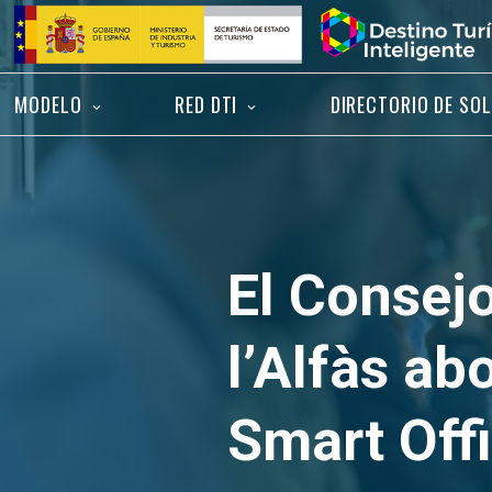
Saltar
Inicio
al
contenido
MODELO
RED DTI
DIRECTORIO DE SO
El Consej
l’Alfàs ab
Smart Off