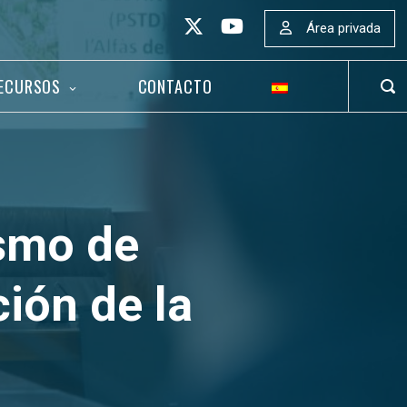
Área privada
ECURSOS
CONTACTO
ABR
BAR
DE
BÚS
ismo de
ión de la