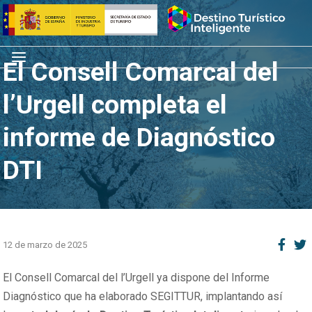
Saltar
Inicio
al
contenido
Menú
El Consell Comarcal del
l’Urgell completa el
informe de Diagnóstico
DTI
12 de marzo de 2025
El Consell Comarcal del l’Urgell ya dispone del Informe
Diagnóstico que ha elaborado SEGITTUR, implantando así