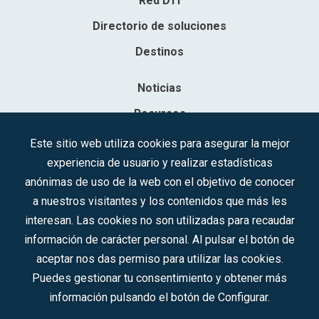
Red DTI
Directorio de soluciones
Destinos
Noticias
Recursos
Contacto
Este sitio web utiliza cookies para asegurar la mejor
experiencia de usuario y realizar estadísticas
Sociedad Mercantil Estatal para la Gestión de la Innovación y las
anónimas de uso de la web con el objetivo de conocer
Tecnologías Turísticas, S.A.M.P.
a nuestros visitantes y los contenidos que más les
Inscrita en el R.M. de Madrid, T, 12593, Se. 8, F. 129, H. 201.307.
interesan. Las cookies no son utilizadas para recaudar
C.I.F.: A-81/874.984
información de carácter personal. Al pulsar el botón de
aceptar nos das permiso para utilizar las cookies.
Síguenos en redes sociales:
Puedes gestionar tu consentimiento y obtener más
información pulsando el botón de Configurar.