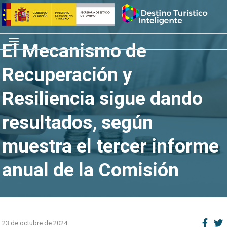
Saltar
Inicio
al
contenido
Menú
El Mecanismo de
Recuperación y
Resiliencia sigue dando
resultados, según
muestra el tercer informe
anual de la Comisión
23 de octubre de 2024