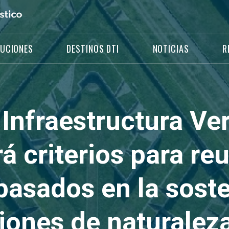
LUCIONES
DESTINOS DTI
NOTICIAS
R
 Infraestructura Ve
á criterios para re
basados en la soste
iones de naturalez