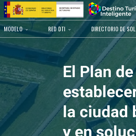
Saltar
Inicio
al
contenido
MODELO
RED DTI
DIRECTORIO DE SO
El Plan de
establecer
la ciudad 
y en soluc