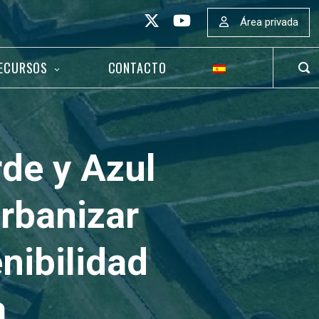
Área privada
ECURSOS
CONTACTO
ABR
BAR
DE
BÚS
rde y Azul
urbanizar
nibilidad
a