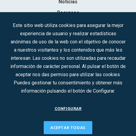
Noticias
Recursos
Contacto
Este sitio web utiliza cookies para asegurar la mejor
experiencia de usuario y realizar estadísticas
Sociedad Mercantil Estatal para la Gestión de la Innovación y las
anónimas de uso de la web con el objetivo de conocer
Tecnologías Turísticas, S.A.M.P.
a nuestros visitantes y los contenidos que más les
Inscrita en el R.M. de Madrid, T, 12593, Se. 8, F. 129, H. 201.307.
interesan. Las cookies no son utilizadas para recaudar
C.I.F.: A-81/874.984
información de carácter personal. Al pulsar el botón de
aceptar nos das permiso para utilizar las cookies.
Síguenos en redes sociales:
Puedes gestionar tu consentimiento y obtener más
información pulsando el botón de Configurar.
CONTACTO
CONFIGURAR
ACEPTAR TODAS
2022 © DTI · Todos los derechos reservados ·
Aviso legal
·