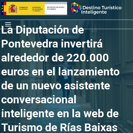
Saltar
Inicio
al
contenido
Menú
La Diputación de
Pontevedra invertirá
alrededor de 220.000
euros en el lanzamiento
de un nuevo asistente
conversacional
inteligente en la web de
Turismo de Rías Baixas