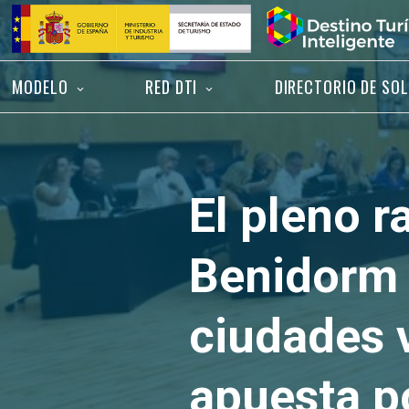
Saltar
Inicio
al
contenido
MODELO
RED DTI
DIRECTORIO DE SO
El pleno r
Benidorm 
ciudades 
apuesta po