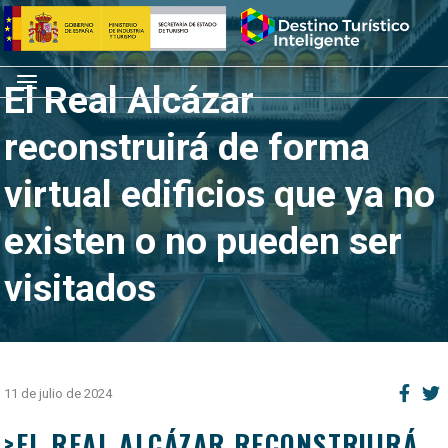
Saltar
Inicio
al
contenido
Menú
El Real Alcázar
reconstruirá de forma
virtual edificios que ya no
existen o no pueden ser
visitados
11 de julio de 2024
>EL REAL ALCÁZAR RECONSTRUIRÁ