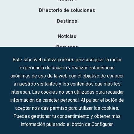
Directorio de soluciones
Destinos
Noticias
Recursos
Contacto
Este sitio web utiliza cookies para asegurar la mejor
experiencia de usuario y realizar estadísticas
Sociedad Mercantil Estatal para la Gestión de la Innovación y las
anónimas de uso de la web con el objetivo de conocer
Tecnologías Turísticas, S.A.M.P.
a nuestros visitantes y los contenidos que más les
Inscrita en el R.M. de Madrid, T, 12593, Se. 8, F. 129, H. 201.307.
interesan. Las cookies no son utilizadas para recaudar
C.I.F.: A-81/874.984
información de carácter personal. Al pulsar el botón de
aceptar nos das permiso para utilizar las cookies.
Síguenos en redes sociales:
Puedes gestionar tu consentimiento y obtener más
información pulsando el botón de Configurar.