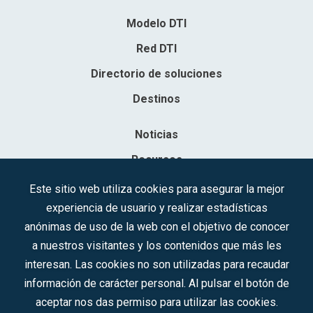
Modelo DTI
Red DTI
Directorio de soluciones
Destinos
Noticias
Recursos
Contacto
Este sitio web utiliza cookies para asegurar la mejor
experiencia de usuario y realizar estadísticas
Sociedad Mercantil Estatal para la Gestión de la Innovación y las
anónimas de uso de la web con el objetivo de conocer
Tecnologías Turísticas, S.A.M.P.
a nuestros visitantes y los contenidos que más les
Inscrita en el R.M. de Madrid, T, 12593, Se. 8, F. 129, H. 201.307.
interesan. Las cookies no son utilizadas para recaudar
C.I.F.: A-81/874.984
información de carácter personal. Al pulsar el botón de
aceptar nos das permiso para utilizar las cookies.
Síguenos en redes sociales: