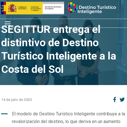
Saltar
Inicio
al
contenido
Menú
SEGITTUR entrega el
distintivo de Destino
Turístico Inteligente a la
Costa del Sol
14 de julio de 2020
El modelo de Destino Turístico Inteligente contribuye a la
revalorización del destino, lo que deriva en un aumento