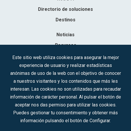
Directorio de soluciones
Destinos
Noticias
Recursos
Contacto
Este sitio web utiliza cookies para asegurar la mejor
experiencia de usuario y realizar estadísticas
Sociedad Mercantil Estatal para la Gestión de la Innovación y las
anónimas de uso de la web con el objetivo de conocer
Tecnologías Turísticas, S.A.M.P.
a nuestros visitantes y los contenidos que más les
Inscrita en el R.M. de Madrid, T, 12593, Se. 8, F. 129, H. 201.307.
interesan. Las cookies no son utilizadas para recaudar
C.I.F.: A-81/874.984
información de carácter personal. Al pulsar el botón de
aceptar nos das permiso para utilizar las cookies.
Síguenos en redes sociales:
Puedes gestionar tu consentimiento y obtener más
información pulsando el botón de Configurar.