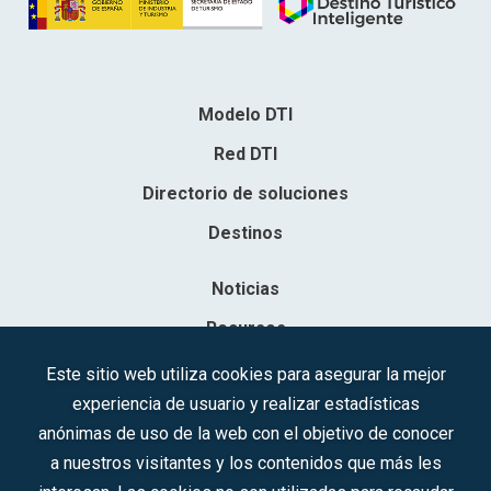
Modelo DTI
Red DTI
Directorio de soluciones
Destinos
Noticias
Recursos
Contacto
Este sitio web utiliza cookies para asegurar la mejor
experiencia de usuario y realizar estadísticas
Sociedad Mercantil Estatal para la Gestión de la Innovación y las
anónimas de uso de la web con el objetivo de conocer
Tecnologías Turísticas, S.A.M.P.
a nuestros visitantes y los contenidos que más les
Inscrita en el R.M. de Madrid, T, 12593, Se. 8, F. 129, H. 201.307.