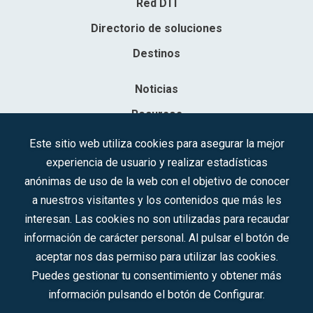
Red DTI
Directorio de soluciones
Destinos
Noticias
Recursos
Contacto
Este sitio web utiliza cookies para asegurar la mejor
experiencia de usuario y realizar estadísticas
Sociedad Mercantil Estatal para la Gestión de la Innovación y las
anónimas de uso de la web con el objetivo de conocer
Tecnologías Turísticas, S.A.M.P.
a nuestros visitantes y los contenidos que más les
Inscrita en el R.M. de Madrid, T, 12593, Se. 8, F. 129, H. 201.307.
interesan. Las cookies no son utilizadas para recaudar
C.I.F.: A-81/874.984
información de carácter personal. Al pulsar el botón de
aceptar nos das permiso para utilizar las cookies.
Síguenos en redes sociales:
Puedes gestionar tu consentimiento y obtener más
información pulsando el botón de Configurar.