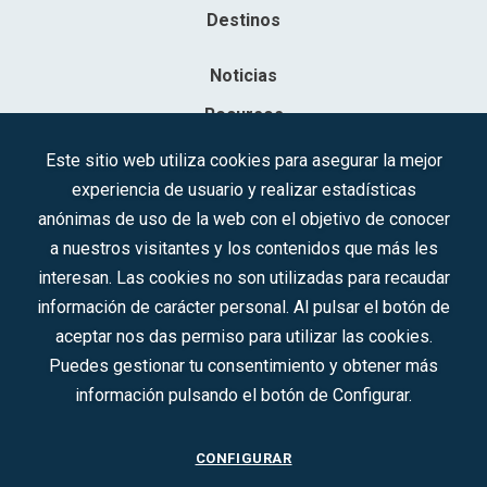
Destinos
Noticias
Recursos
Contacto
Este sitio web utiliza cookies para asegurar la mejor
experiencia de usuario y realizar estadísticas
Sociedad Mercantil Estatal para la Gestión de la Innovación y las
anónimas de uso de la web con el objetivo de conocer
Tecnologías Turísticas, S.A.M.P.
a nuestros visitantes y los contenidos que más les
Inscrita en el R.M. de Madrid, T, 12593, Se. 8, F. 129, H. 201.307.
interesan. Las cookies no son utilizadas para recaudar
C.I.F.: A-81/874.984
información de carácter personal. Al pulsar el botón de
aceptar nos das permiso para utilizar las cookies.
Síguenos en redes sociales:
Puedes gestionar tu consentimiento y obtener más
información pulsando el botón de Configurar.
CONTACTO
CONFIGURAR