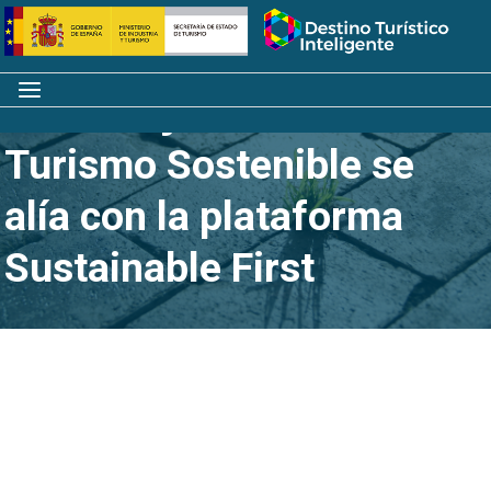
Saltar
Inicio
al
contenido
Menú
El Consejo Global de
Turismo Sostenible se
alía con la plataforma
Sustainable First