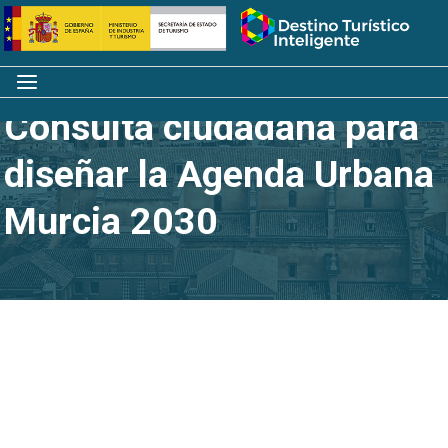
Saltar
Inicio
al
contenido
Menú
Consulta ciudadana para
diseñar la Agenda Urbana
Murcia 2030