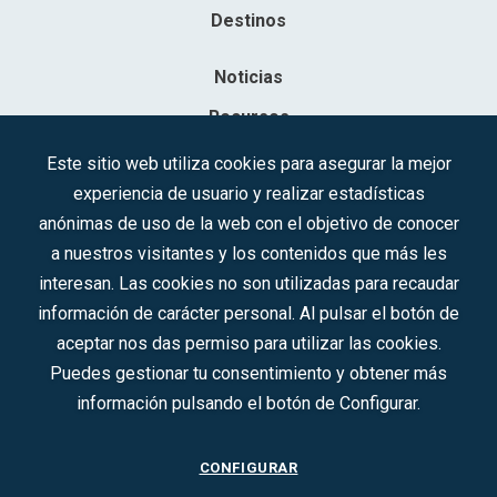
Destinos
Noticias
Recursos
Contacto
Este sitio web utiliza cookies para asegurar la mejor
experiencia de usuario y realizar estadísticas
Sociedad Mercantil Estatal para la Gestión de la Innovación y las
anónimas de uso de la web con el objetivo de conocer
Tecnologías Turísticas, S.A.M.P.
a nuestros visitantes y los contenidos que más les
Inscrita en el R.M. de Madrid, T, 12593, Se. 8, F. 129, H. 201.307.
interesan. Las cookies no son utilizadas para recaudar
C.I.F.: A-81/874.984
información de carácter personal. Al pulsar el botón de
aceptar nos das permiso para utilizar las cookies.
Síguenos en redes sociales:
Puedes gestionar tu consentimiento y obtener más
información pulsando el botón de Configurar.
CONTACTO
CONFIGURAR