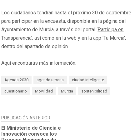
Los ciudadanos tendrán hasta el próximo 30 de septiembre
para participar en la encuesta, disponible en la página del
Ayuntamiento de Murcia, a través del portal ‘
Participa en
Transparencia
’; así como en la web y en la app ‘
Tu Murcia
’,
dentro del apartado de opinión.
Aquí
encontrarás más información.
Agenda 2030
agenda urbana
ciudad inteligente
cuestionario
Movilidad
Murcia
sostenibilidad
NAVEGACIÓN
PUBLICACIÓN ANTERIOR
DE
El Ministerio de Ciencia e
Innovación convoca los
ENTRADAS
Premios Nacionales de