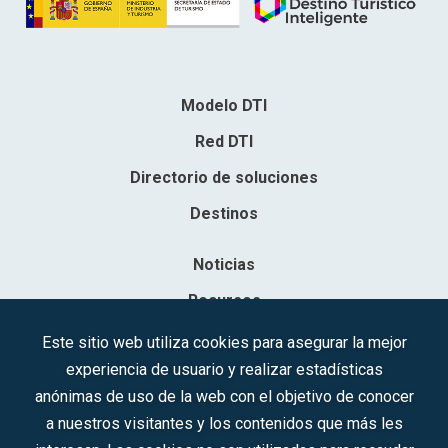
Modelo DTI
Red DTI
Directorio de soluciones
Destinos
Noticias
Recursos
Contacto
Este sitio web utiliza cookies para asegurar la mejor
experiencia de usuario y realizar estadísticas
Sociedad Mercantil Estatal para la Gestión de la Innovación y las
anónimas de uso de la web con el objetivo de conocer
Tecnologías Turísticas, S.A.M.P.
a nuestros visitantes y los contenidos que más les
Inscrita en el R.M. de Madrid, T, 12593, Se. 8, F. 129, H. 201.307.