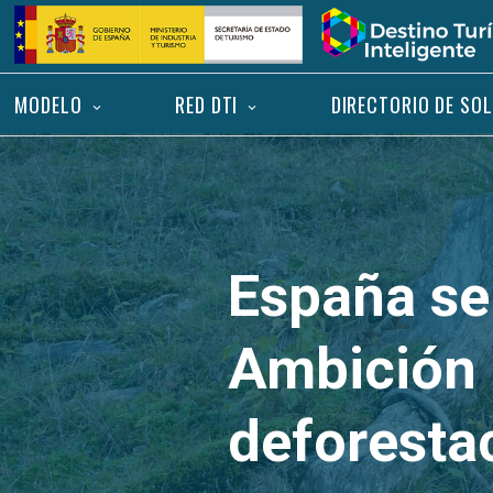
Saltar
Inicio
al
contenido
MODELO
RED DTI
DIRECTORIO DE SO
España se
Ambición 
deforesta