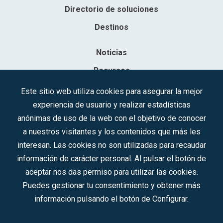
Directorio de soluciones
Destinos
Noticias
Recursos
Contacto
Este sitio web utiliza cookies para asegurar la mejor
experiencia de usuario y realizar estadísticas
Sociedad Mercantil Estatal para la Gestión de la Innovación y las
anónimas de uso de la web con el objetivo de conocer
Tecnologías Turísticas, S.A.M.P.
a nuestros visitantes y los contenidos que más les
Inscrita en el R.M. de Madrid, T, 12593, Se. 8, F. 129, H. 201.307.
interesan. Las cookies no son utilizadas para recaudar
C.I.F.: A-81/874.984
información de carácter personal. Al pulsar el botón de
aceptar nos das permiso para utilizar las cookies.
Síguenos en redes sociales:
Puedes gestionar tu consentimiento y obtener más
información pulsando el botón de Configurar.