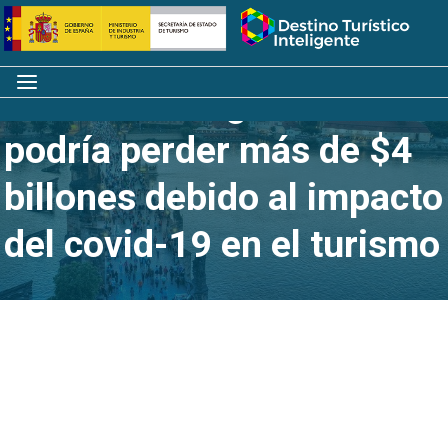
Saltar
Inicio
al
contenido
Menú
La economía global
podría perder más de $4
billones debido al impacto
del covid-19 en el turismo