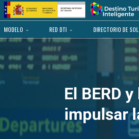
Saltar
Inicio
al
contenido
MODELO
RED DTI
DIRECTORIO DE SO
El BERD y
impulsar l