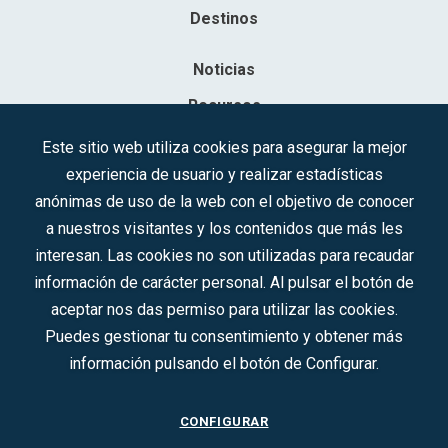
Destinos
Noticias
Recursos
Contacto
Este sitio web utiliza cookies para asegurar la mejor
experiencia de usuario y realizar estadísticas
Sociedad Mercantil Estatal para la Gestión de la Innovación y las
anónimas de uso de la web con el objetivo de conocer
Tecnologías Turísticas, S.A.M.P.
a nuestros visitantes y los contenidos que más les
Inscrita en el R.M. de Madrid, T, 12593, Se. 8, F. 129, H. 201.307.
interesan. Las cookies no son utilizadas para recaudar
C.I.F.: A-81/874.984
información de carácter personal. Al pulsar el botón de
aceptar nos das permiso para utilizar las cookies.
Síguenos en redes sociales:
Puedes gestionar tu consentimiento y obtener más
información pulsando el botón de Configurar.
CONTACTO
CONFIGURAR