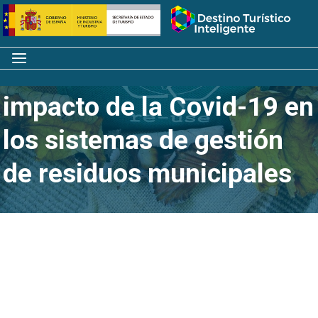
Saltar
Inicio
al
contenido
Menú
Nuevo informe sobre el
impacto de la Covid-19 en
los sistemas de gestión
de residuos municipales