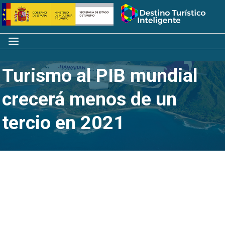
Saltar
Inicio
al
contenido
Menú
La contribución del
Turismo al PIB mundial
crecerá menos de un
tercio en 2021