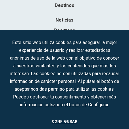
Destinos
Noticias
Recursos
Contacto
Este sitio web utiliza cookies para asegurar la mejor
experiencia de usuario y realizar estadísticas
Sociedad Mercantil Estatal para la Gestión de la Innovación y las
anónimas de uso de la web con el objetivo de conocer
Tecnologías Turísticas, S.A.M.P.
a nuestros visitantes y los contenidos que más les
Inscrita en el R.M. de Madrid, T, 12593, Se. 8, F. 129, H. 201.307.
interesan. Las cookies no son utilizadas para recaudar
C.I.F.: A-81/874.984
información de carácter personal. Al pulsar el botón de
aceptar nos das permiso para utilizar las cookies.
Síguenos en redes sociales:
Puedes gestionar tu consentimiento y obtener más
información pulsando el botón de Configurar.
CONTACTO
CONFIGURAR