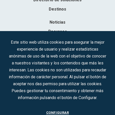
Destinos
Noticias
Recursos
Contacto
Este sitio web utiliza cookies para asegurar la mejor
experiencia de usuario y realizar estadísticas
Sociedad Mercantil Estatal para la Gestión de la Innovación y las
anónimas de uso de la web con el objetivo de conocer
Tecnologías Turísticas, S.A.M.P.
a nuestros visitantes y los contenidos que más les
Inscrita en el R.M. de Madrid, T, 12593, Se. 8, F. 129, H. 201.307.
interesan. Las cookies no son utilizadas para recaudar
C.I.F.: A-81/874.984
información de carácter personal. Al pulsar el botón de
aceptar nos das permiso para utilizar las cookies.
Síguenos en redes sociales:
Puedes gestionar tu consentimiento y obtener más
información pulsando el botón de Configurar.
CONTACTO
CONFIGURAR