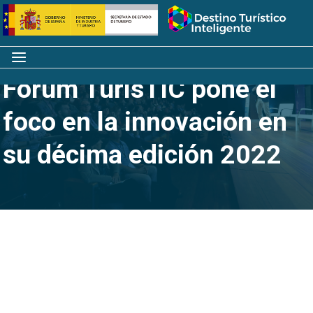
Saltar
Inicio
al
contenido
Menú
Forum TurisTIC pone el
foco en la innovación en
su décima edición 2022