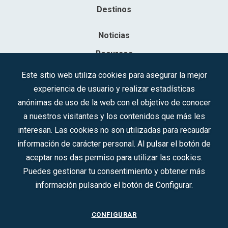
Destinos
Noticias
Recursos
Contacto
Este sitio web utiliza cookies para asegurar la mejor
experiencia de usuario y realizar estadísticas
Sociedad Mercantil Estatal para la Gestión de la Innovación y las
anónimas de uso de la web con el objetivo de conocer
Tecnologías Turísticas, S.A.M.P.
a nuestros visitantes y los contenidos que más les
Inscrita en el R.M. de Madrid, T, 12593, Se. 8, F. 129, H. 201.307.
interesan. Las cookies no son utilizadas para recaudar
C.I.F.: A-81/874.984
información de carácter personal. Al pulsar el botón de
aceptar nos das permiso para utilizar las cookies.
Síguenos en redes sociales:
Puedes gestionar tu consentimiento y obtener más
información pulsando el botón de Configurar.
CONTACTO
CONFIGURAR