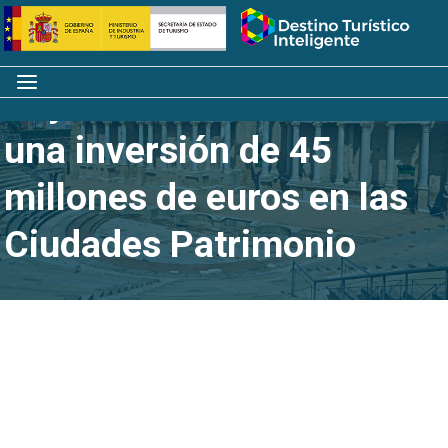
Saltar
Inicio
al
contenido
Menú
Reyes Maroto anuncia
una inversión de 45
millones de euros en las
Ciudades Patrimonio