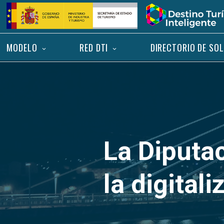
Saltar
Inicio
al
contenido
MODELO
RED DTI
DIRECTORIO DE SO
La Diputa
la digitali