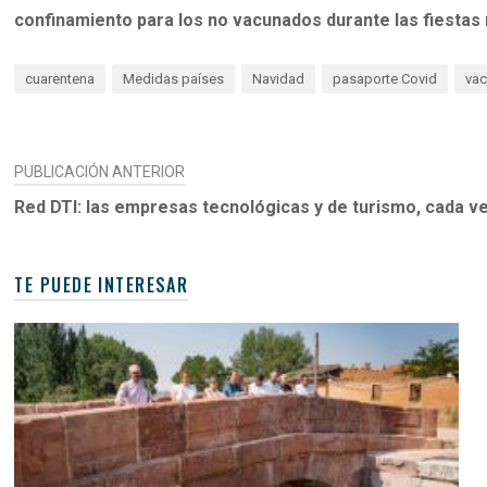
confinamiento para los no vacunados durante las fiestas
cuarentena
Medidas países
Navidad
pasaporte Covid
va
NAVEGACIÓN
PUBLICACIÓN ANTERIOR
DE
Red DTI: las empresas tecnológicas y de turismo, cada v
ENTRADAS
TE PUEDE INTERESAR