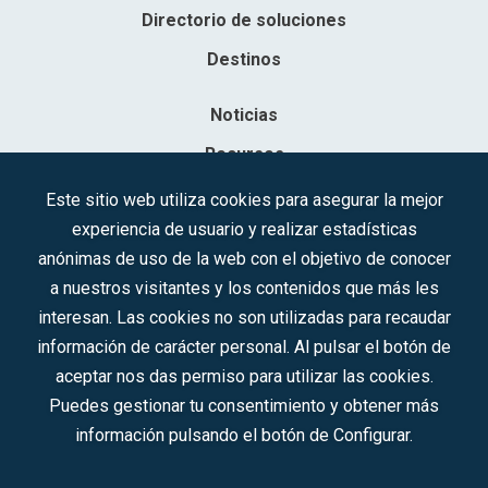
Directorio de soluciones
Destinos
Noticias
Recursos
Contacto
Este sitio web utiliza cookies para asegurar la mejor
experiencia de usuario y realizar estadísticas
Sociedad Mercantil Estatal para la Gestión de la Innovación y las
anónimas de uso de la web con el objetivo de conocer
Tecnologías Turísticas, S.A.M.P.
a nuestros visitantes y los contenidos que más les
Inscrita en el R.M. de Madrid, T, 12593, Se. 8, F. 129, H. 201.307.
interesan. Las cookies no son utilizadas para recaudar
C.I.F.: A-81/874.984
información de carácter personal. Al pulsar el botón de
aceptar nos das permiso para utilizar las cookies.
Síguenos en redes sociales:
Puedes gestionar tu consentimiento y obtener más
información pulsando el botón de Configurar.