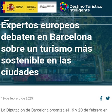
Saltar
Inicio
al
contenido
Menú
Expertos europeos
debaten en Barcelona
sobre un turismo más
sostenible en las
ciudades
19 de febrero de 2025
La Diputación de Barcelona organiza el 19 y 20 de febrero en