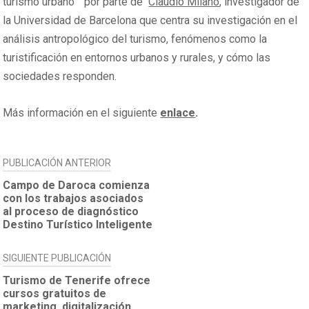
turismo urbano ” por parte de
Claudio Milano
, investigador de
la Universidad de Barcelona que centra su investigación en el
análisis antropológico del turismo, fenómenos como la
turistificación en entornos urbanos y rurales, y cómo las
sociedades responden.
Más información en el siguiente
enlace
.
NAVEGACIÓN
PUBLICACIÓN ANTERIOR
DE
Campo de Daroca comienza
con los trabajos asociados
ENTRADAS
al proceso de diagnóstico
Destino Turístico Inteligente
SIGUIENTE PUBLICACIÓN
Turismo de Tenerife ofrece
cursos gratuitos de
marketing, digitalización,