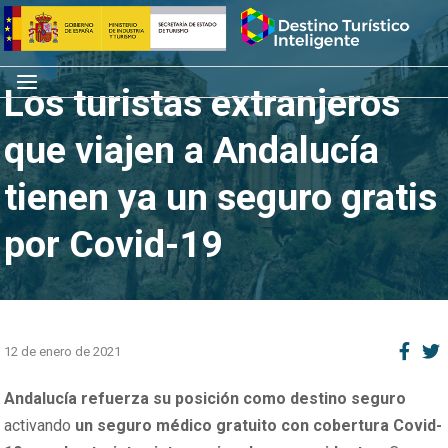
Saltar
Inicio
al
contenido
Menú
Los turistas extranjeros
que viajen a Andalucía
tienen ya un seguro gratis
por Covid-19
12 de enero de 2021
Andalucía refuerza su posición como destino seguro
activando
un seguro médico gratuito con cobertura Covid-