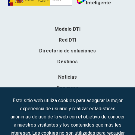
Modelo DTI
Red DTI
Directorio de soluciones
Destinos
Noticias
Recursos
Contacto
Este sitio web utiliza cookies para asegurar la mejor
experiencia de usuario y realizar estadísticas
Sociedad Mercantil Estatal para la Gestión de la Innovación y las
anónimas de uso de la web con el objetivo de conocer
Tecnologías Turísticas, S.A.M.P.
a nuestros visitantes y los contenidos que más les
Inscrita en el R.M. de Madrid, T, 12593, Se. 8, F. 129, H. 201.307.
interesan. Las cookies no son utilizadas para recaudar