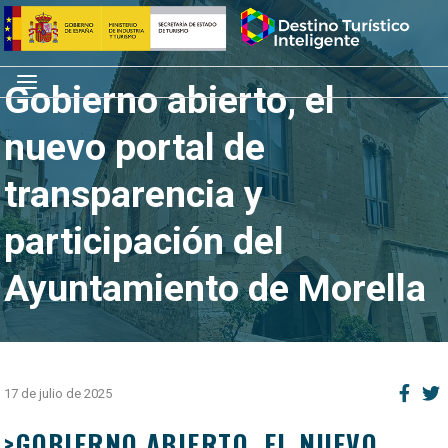
Saltar
Inicio
al
contenido
Menú
Gobierno abierto, el
nuevo portal de
transparencia y
participación del
Ayuntamiento de Morella
17 de julio de 2025
>GOBIERNO ABIERTO, EL NUEVO