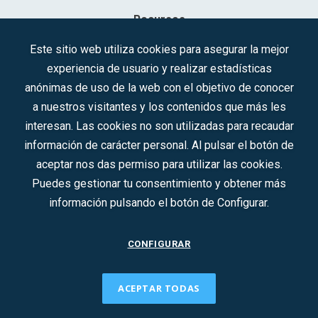
Recursos
Contacto
Este sitio web utiliza cookies para asegurar la mejor
experiencia de usuario y realizar estadísticas
Sociedad Mercantil Estatal para la Gestión de la Innovación y las
anónimas de uso de la web con el objetivo de conocer
Tecnologías Turísticas, S.A.M.P.
a nuestros visitantes y los contenidos que más les
Inscrita en el R.M. de Madrid, T, 12593, Se. 8, F. 129, H. 201.307.
interesan. Las cookies no son utilizadas para recaudar
C.I.F.: A-81/874.984
información de carácter personal. Al pulsar el botón de
aceptar nos das permiso para utilizar las cookies.
Síguenos en redes sociales:
Puedes gestionar tu consentimiento y obtener más
información pulsando el botón de Configurar.
CONTACTO
CONFIGURAR
ACEPTAR TODAS
2022 © DTI · Todos los derechos reservados ·
Aviso legal
·
Política de privacidad
·
Política de Cookies