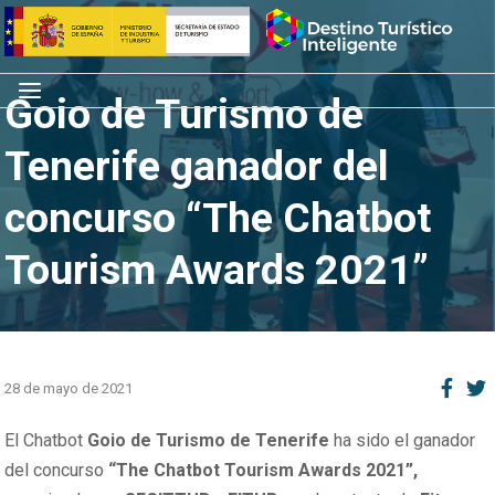
Saltar
Inicio
al
contenido
Menú
Goio de Turismo de
Tenerife ganador del
concurso “The Chatbot
Tourism Awards 2021”
28 de mayo de 2021
El Chatbot
Goio de Turismo de Tenerife
ha sido el ganador
del concurso
“The Chatbot Tourism Awards 2021”,